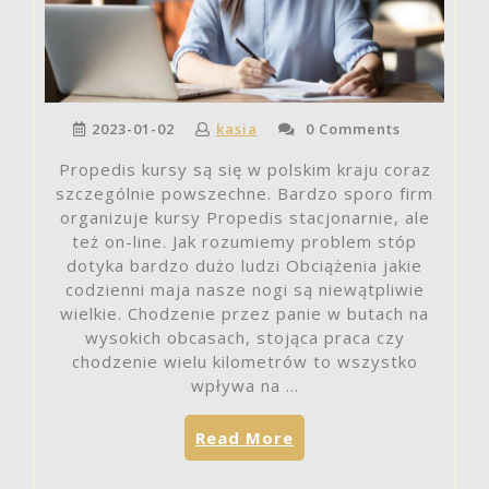
2023-01-02
kasia
0 Comments
Propedis kursy są się w polskim kraju coraz
szczególnie powszechne. Bardzo sporo firm
organizuje kursy Propedis stacjonarnie, ale
też on-line. Jak rozumiemy problem stóp
dotyka bardzo dużo ludzi Obciążenia jakie
codzienni maja nasze nogi są niewątpliwie
wielkie. Chodzenie przez panie w butach na
wysokich obcasach, stojąca praca czy
chodzenie wielu kilometrów to wszystko
wpływa na …
„Kursy
Read More
Propedis
co