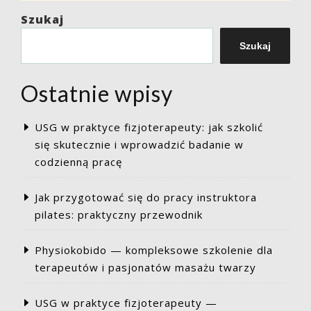
umiemy
Szukaj
się
na
Szukaj
nim
dowiedzieć
Ostatnie wpisy
oraz
gdzie
się
USG w praktyce fizjoterapeuty: jak szkolić
zarejestrować
się skutecznie i wprowadzić badanie w
na
codzienną pracę
niego
najlepiej?”
Jak przygotować się do pracy instruktora
pilates: praktyczny przewodnik
Physiokobido — kompleksowe szkolenie dla
terapeutów i pasjonatów masażu twarzy
USG w praktyce fizjoterapeuty —