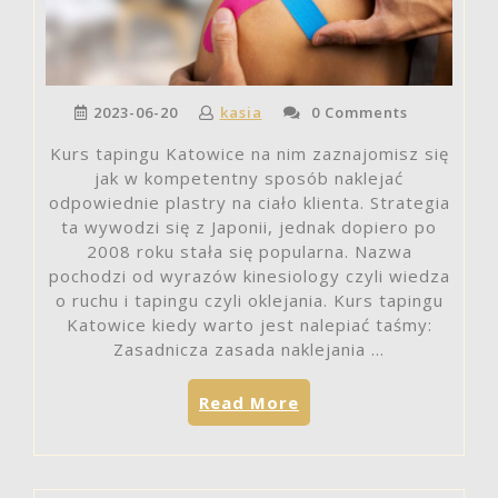
2023-06-20
kasia
0 Comments
Kurs tapingu Katowice na nim zaznajomisz się
jak w kompetentny sposób naklejać
odpowiednie plastry na ciało klienta. Strategia
ta wywodzi się z Japonii, jednak dopiero po
2008 roku stała się popularna. Nazwa
pochodzi od wyrazów kinesiology czyli wiedza
o ruchu i tapingu czyli oklejania. Kurs tapingu
Katowice kiedy warto jest nalepiać taśmy:
Zasadnicza zasada naklejania …
„Kurs
Read More
tapingu
Katowice
jak