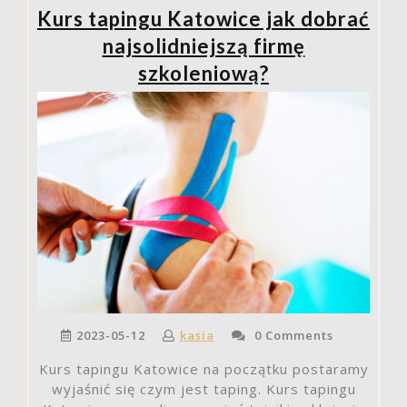
się
Kurs tapingu Katowice jak dobrać
zarejestrować,
aby
najsolidniejszą firmę
poszerzyć
szkoleniową?
swoje
kompetencje?”
2023-05-12
kasia
0 Comments
Kurs tapingu Katowice na początku postaramy
wyjaśnić się czym jest taping. Kurs tapingu