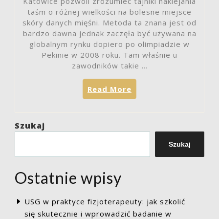
Katowice pozwoli zrozumieć tajniki naklejania
taśm o różnej wielkości na bolesne miejsce
skóry danych mięśni. Metoda ta znana jest od
bardzo dawna jednak zaczęła być używana na
globalnym rynku dopiero po olimpiadzie w
Pekinie w 2008 roku. Tam właśnie u
zawodników takie …
„Kurs
Read More
tapingu
Katowice
jak
Szukaj
dobrać
najsolidniejszą
Szukaj
firmę
szkoleniową?”
Ostatnie wpisy
USG w praktyce fizjoterapeuty: jak szkolić
się skutecznie i wprowadzić badanie w