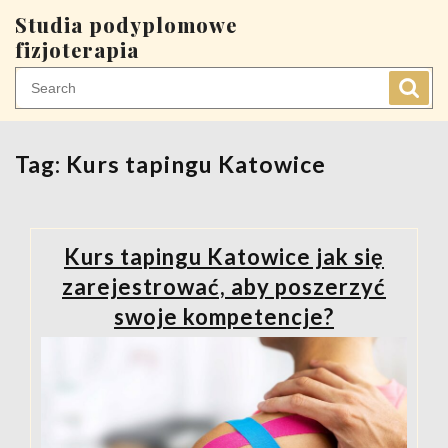
Skip
Studia podyplomowe
to
fizjoterapia
content
Tag:
Kurs tapingu Katowice
Kurs tapingu Katowice jak się
zarejestrować, aby poszerzyć
swoje kompetencje?