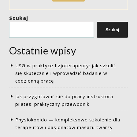
zapisać
się
–
Szukaj
fizjoterapia
kurs
Szukaj
aby
nauczyć
Ostatnie wpisy
się
jak
najwięcej?”
USG w praktyce fizjoterapeuty: jak szkolić
się skutecznie i wprowadzić badanie w
codzienną pracę
Jak przygotować się do pracy instruktora
pilates: praktyczny przewodnik
Physiokobido — kompleksowe szkolenie dla
terapeutów i pasjonatów masażu twarzy