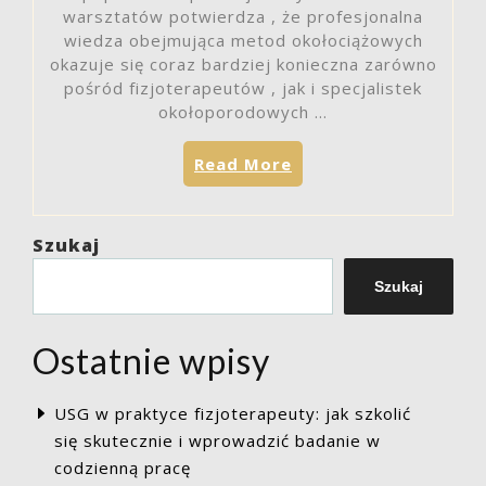
warsztatów potwierdza , że profesjonalna
wiedza obejmująca metod okołociążowych
okazuje się coraz bardziej konieczna zarówno
pośród fizjoterapeutów , jak i specjalistek
okołoporodowych …
„Kurs
Read More
terapia
kobiet
w
Szukaj
ciąży
Warszawa
Szukaj
–
fachowe
Ostatnie wpisy
przygotowanie
do
działania
USG w praktyce fizjoterapeuty: jak szkolić
z
się skutecznie i wprowadzić badanie w
kobietami
codzienną pracę
na