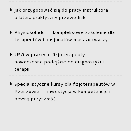
etapie
stanu
Jak przygotować się do pracy instruktora
błogosławionego
pilates: praktyczny przewodnik
oraz
skutecznymi
Physiokobido — kompleksowe szkolenie dla
procedurami.”
terapeutów i pasjonatów masażu twarzy
USG w praktyce fizjoterapeuty —
nowoczesne podejście do diagnostyki i
terapii
Specjalistyczne kursy dla fizjoterapeutów w
Rzeszowie — inwestycja w kompetencje i
pewną przyszłość