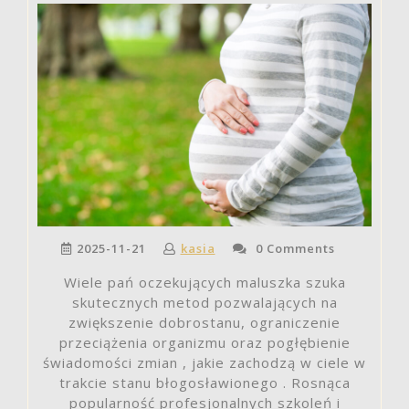
2025-11-21
kasia
0 Comments
Wiele pań oczekujących maluszka szuka
skutecznych metod pozwalających na
zwiększenie dobrostanu, ograniczenie
przeciążenia organizmu oraz pogłębienie
świadomości zmian , jakie zachodzą w ciele w
trakcie stanu błogosławionego . Rosnąca
popularność profesjonalnych szkoleń i