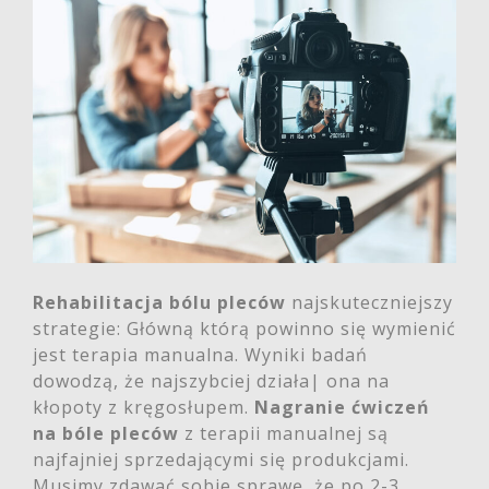
Rehabilitacja bólu pleców
najskuteczniejszy
strategie: Główną którą powinno się wymienić
jest terapia manualna. Wyniki badań
dowodzą, że najszybciej działa| ona na
kłopoty z kręgosłupem.
Nagranie ćwiczeń
na bóle pleców
z terapii manualnej są
najfajniej sprzedającymi się produkcjami.
Musimy zdawać sobie sprawę, że po 2-3