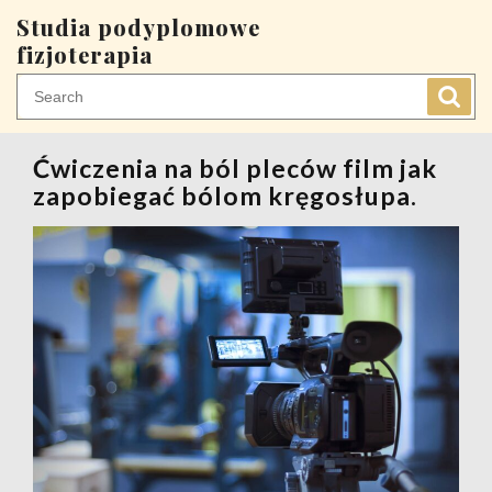
Skip
Studia podyplomowe
to
fizjoterapia
content
Ćwiczenia na ból pleców film jak
zapobiegać bólom kręgosłupa.