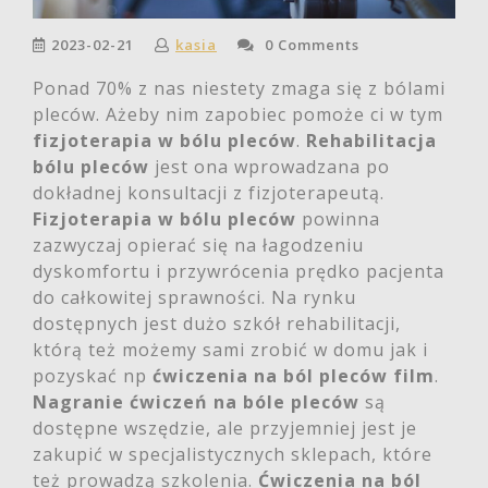
2023-02-21
kasia
0 Comments
Ponad 70% z nas niestety zmaga się z bólami
pleców. Ażeby nim zapobiec pomoże ci w tym
fizjoterapia w bólu pleców
.
Rehabilitacja
bólu pleców
jest ona wprowadzana po
dokładnej konsultacji z fizjoterapeutą.
Fizjoterapia w bólu pleców
powinna
zazwyczaj opierać się na łagodzeniu
dyskomfortu i przywrócenia prędko pacjenta
do całkowitej sprawności. Na rynku
dostępnych jest dużo szkół rehabilitacji,
którą też możemy sami zrobić w domu jak i
pozyskać np
ćwiczenia na ból pleców film
.
Nagranie ćwiczeń na bóle pleców
są
dostępne wszędzie, ale przyjemniej jest je
zakupić w specjalistycznych sklepach, które
też prowadzą szkolenia.
Ćwiczenia na ból