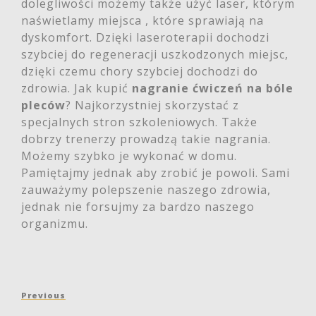
dolegliwości możemy także użyć laser, którym
naświetlamy miejsca , które sprawiają na
dyskomfort. Dzięki laseroterapii dochodzi
szybciej do regeneracji uszkodzonych miejsc,
dzięki czemu chory szybciej dochodzi do
zdrowia. Jak kupić
nagranie ćwiczeń na bóle
pleców
? Najkorzystniej skorzystać z
specjalnych stron szkoleniowych. Także
dobrzy trenerzy prowadzą takie nagrania.
Możemy szybko je wykonać w domu.
Pamiętajmy jednak aby zrobić je powoli. Sami
zauważymy polepszenie naszego zdrowia,
jednak nie forsujmy za bardzo naszego
organizmu.
Nawigacja
Previous
Previous
wpisu
Post