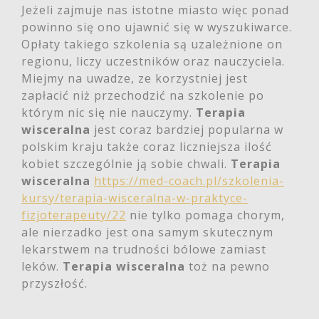
Jeżeli zajmuje nas istotne miasto więc ponad
powinno się ono ujawnić się w wyszukiwarce.
Opłaty takiego szkolenia są uzależnione on
regionu, liczy uczestników oraz nauczyciela.
Miejmy na uwadze, ze korzystniej jest
zapłacić niż przechodzić na szkolenie po
którym nic się nie nauczymy.
Terapia
wisceralna
jest coraz bardziej popularna w
polskim kraju także coraz liczniejsza ilość
kobiet szczególnie ją sobie chwali.
Terapia
wisceralna
https://med-coach.pl/szkolenia-
kursy/terapia-wisceralna-w-praktyce-
fizjoterapeuty/22
nie tylko pomaga chorym,
ale nierzadko jest ona samym skutecznym
lekarstwem na trudności bólowe zamiast
leków.
Terapia wisceralna
toż na pewno
przyszłość.