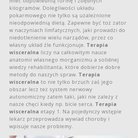
mieć odpowiednią formę i zbędnych
kilogramów. Dolegliwości układu
pokarmowego nie tylko są uzależnione
nieodpowiednią dietą. Zapewne być toż zator
w naczyniach limfatycznych, jaki prowadzi do
niedotlenienie wielu narządów, przez co
własny układ źle funkcjonuje.
Terapia
wisceralna
liczy na całkowitym nauce
anatomii własnego morganizmu a solidnej
wiedzy rehabilitanta, które dobierze dobre
metody do naszych spraw.
Terapia
wisceralna
to nie tylko brzuch zaś jego
obszar lecz też system nerwowy
autonomiczny zatem taki, jaki nie zależy z
nasze chęci kiedy np. bicie serca.
Terapia
wisceralna
etapy 1. Na pojedynczy wstępie
lekarz przeprowadza wywiad choroby i
wpisuje nasze problemy.